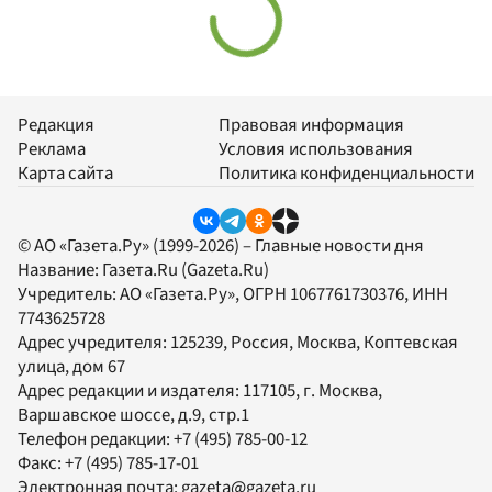
Редакция
Правовая информация
Реклама
Условия использования
Карта сайта
Политика конфиденциальности
© АО «Газета.Ру» (1999-2026) – Главные новости дня
Название:
Газета.Ru
(Gazeta.Ru)
Учредитель:
АО «Газета.Ру»
, ОГРН 1067761730376, ИНН
7743625728
Адрес учредителя: 125239, Россия, Москва, Коптевская
улица, дом 67
Адрес редакции и издателя:
117105
, г.
Москва
,
Варшавское шоссе, д.9, стр.1
Телефон редакции:
+7 (495) 785-00-12
Факс:
+7 (495) 785-17-01
Электронная почта:
gazeta@gazeta.ru