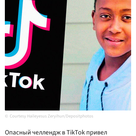
Courtesy Haileyesus Zeryihun/Depositphotos
Опасный челлендж в TikTok привел