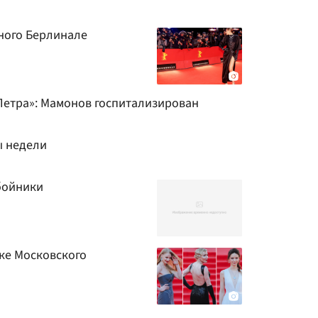
ного Берлинале
Петра»: Мамонов госпитализирован
ы недели
бойники
ке Московского