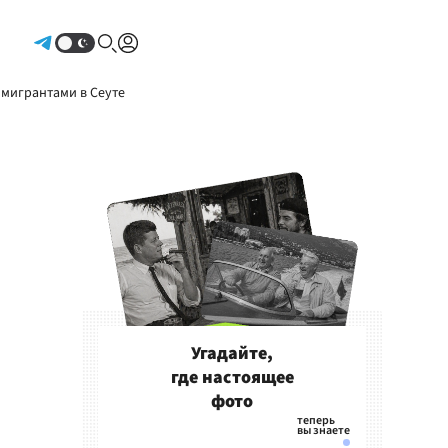
Авторизоваться
 мигрантами в Сеуте
Угадайте,
где настоящее
фото