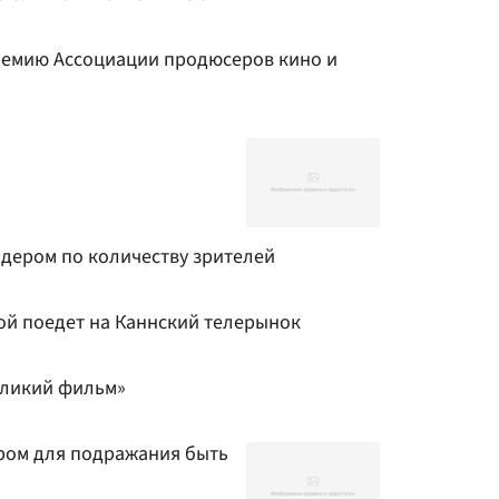
ремию Ассоциации продюсеров кино и
идером по количеству зрителей
ой поедет на Каннский телерынок
еликий фильм»
ром для подражания быть