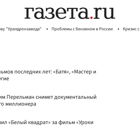
аву "Уралдронзавода"
Проблемы с бензином в России
Кризис с
ьмов последних лет: «Батя», «Мастер и
угие
дим Перельман снимет документальный
ого миллионера
ил «Белый квадрат» за фильм «Уроки