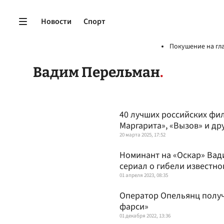
Новости
Спорт
Покушение на гл
Вадим Перельман
40 лучших российских фил
Маргарита», «Вызов» и др
20 марта 2025, 17:52
Номинант на «Оскар» Ва
сериал о гибели известн
01 апреля 2023, 08:35
Оператор Опельянц получ
фарси»
01 декабря 2022, 13:36