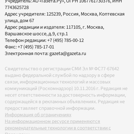
Учредитель:
АО «Газета.Ру»
, ОГРН 1067761730376, ИНН
7743625728
Адрес учредителя: 125239, Россия, Москва, Коптевская
улица, дом 67
Адрес редакции и издателя:
117105
, г.
Москва
,
Варшавское шоссе, д.9, стр.1
Телефон редакции:
+7 (495) 785-00-12
Факс:
+7 (495) 785-17-01
Электронная почта:
gazeta@gazeta.ru
Свидетельство о регистрации СМИ Эл № ФС77-67642
выдано федеральной службой по надзору в сфере
связи, информационных технологий и массовых
коммуникаций (Роскомнадзор) 10.11.2016 г. Редакция не
несет ответственности за достоверность информации,
содержащейся в рекламных объявлениях. Редакция не
предоставляет справочной информации.
Информация об ограничениях
На информационном ресурсе применяются
рекомендательные технологии в соответствии с