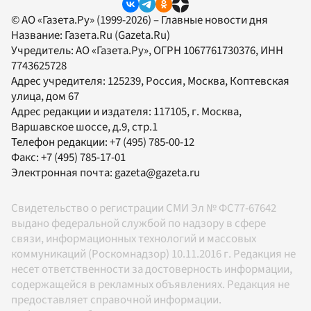
© АО «Газета.Ру» (1999-2026) – Главные новости дня
Название:
Газета.Ru
(Gazeta.Ru)
Учредитель:
АО «Газета.Ру»
, ОГРН 1067761730376, ИНН
7743625728
Адрес учредителя: 125239, Россия, Москва, Коптевская
улица, дом 67
Адрес редакции и издателя:
117105
, г.
Москва
,
Варшавское шоссе, д.9, стр.1
Телефон редакции:
+7 (495) 785-00-12
Факс:
+7 (495) 785-17-01
Электронная почта:
gazeta@gazeta.ru
Свидетельство о регистрации СМИ Эл № ФС77-67642
выдано федеральной службой по надзору в сфере
связи, информационных технологий и массовых
коммуникаций (Роскомнадзор) 10.11.2016 г. Редакция не
несет ответственности за достоверность информации,
содержащейся в рекламных объявлениях. Редакция не
предоставляет справочной информации.