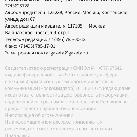
7743625728
Адрес учредителя: 125239, Россия, Москва, Коптевская
улица, дом 67
Адрес редакции и издателя:
117105
, г.
Москва
,
Варшавское шоссе, д.9, стр.1
Телефон редакции:
+7 (495) 785-00-12
Факс:
+7 (495) 785-17-01
Электронная почта:
gazeta@gazeta.ru
Свидетельство о регистрации СМИ Эл № ФС77-67642
выдано федеральной службой по надзору в сфере
связи, информационных технологий и массовых
коммуникаций (Роскомнадзор) 10.11.2016 г. Редакция не
несет ответственности за достоверность информации,
содержащейся в рекламных объявлениях. Редакция не
предоставляет справочной информации.
Информация об ограничениях
На информационном ресурсе применяются
рекомендательные технологии в соответствии с
Правилами