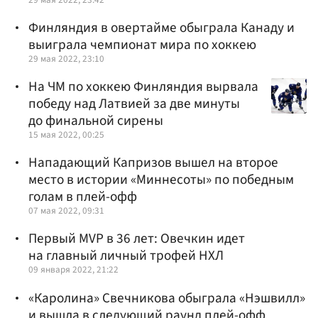
Финляндия в овертайме обыграла Канаду и
выиграла чемпионат мира по хоккею
29 мая 2022, 23:10
На ЧМ по хоккею Финляндия вырвала
победу над Латвией за две минуты
до финальной сирены
15 мая 2022, 00:25
Нападающий Капризов вышел на второе
место в истории «Миннесоты» по победным
голам в плей-офф
07 мая 2022, 09:31
Первый MVP в 36 лет: Овечкин идет
на главный личный трофей НХЛ
09 января 2022, 21:22
«Каролина» Свечникова обыграла «Нэшвилл»
и вышла в следующий раунд плей-офф