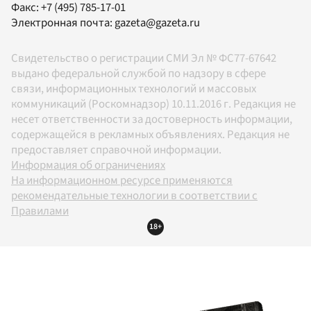
Факс:
+7 (495) 785-17-01
Электронная почта:
gazeta@gazeta.ru
Свидетельство о регистрации СМИ Эл № ФС77-67642
выдано федеральной службой по надзору в сфере
связи, информационных технологий и массовых
коммуникаций (Роскомнадзор) 10.11.2016 г. Редакция не
несет ответственности за достоверность информации,
содержащейся в рекламных объявлениях. Редакция не
предоставляет справочной информации.
Информация об ограничениях
На информационном ресурсе применяются
рекомендательные технологии в соответствии с
Правилами
18+