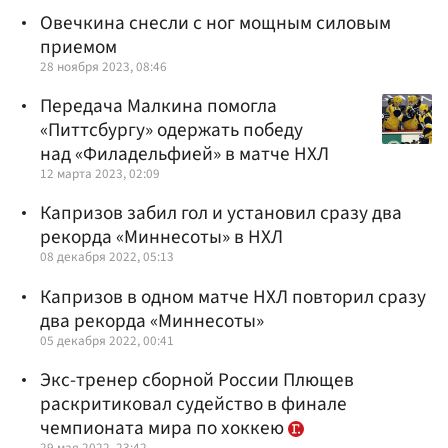
Овечкина снесли с ног мощным силовым
приемом
28 ноября 2023, 08:46
Передача Малкина помогла
«Питтсбургу» одержать победу
над «Филадельфией» в матче НХЛ
12 марта 2023, 02:09
Капризов забил гол и установил сразу два
рекорда «Миннесоты» в НХЛ
08 декабря 2022, 05:13
Капризов в одном матче НХЛ повторил сразу
два рекорда «Миннесоты»
05 декабря 2022, 00:41
Экс-тренер сборной России Плющев
раскритиковал судейство в финале
чемпионата мира по хоккею
29 мая 2022, 23:42