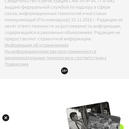
Свидетельство о регистрации СМИ Эл № ФС77-67642
выдано федеральной службой по надзору в сфере
связи, информационных технологий и массовых
коммуникаций (Роскомнадзор) 10.11.2016 г. Редакция не
несет ответственности за достоверность информации,
содержащейся в рекламных объявлениях. Редакция не
предоставляет справочной информации.
Информация об ограничениях
На информационном ресурсе применяются
рекомендательные технологии в соответствии с
Правилами
18+