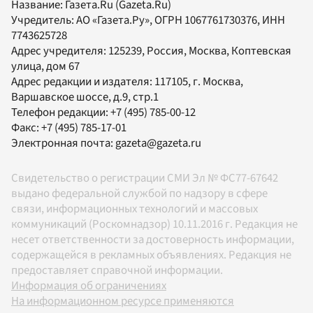
Название:
Газета.Ru
(Gazeta.Ru)
Учредитель:
АО «Газета.Ру»
, ОГРН 1067761730376, ИНН
7743625728
Адрес учредителя: 125239, Россия, Москва, Коптевская
улица, дом 67
Адрес редакции и издателя:
117105
, г.
Москва
,
Варшавское шоссе, д.9, стр.1
Телефон редакции:
+7 (495) 785-00-12
Факс:
+7 (495) 785-17-01
Электронная почта:
gazeta@gazeta.ru
Свидетельство о регистрации СМИ Эл № ФС77-67642
выдано федеральной службой по надзору в сфере
связи, информационных технологий и массовых
коммуникаций (Роскомнадзор) 10.11.2016 г. Редакция не
несет ответственности за достоверность информации,
содержащейся в рекламных объявлениях. Редакция не
предоставляет справочной информации.
Информация об ограничениях
На информационном ресурсе применяются