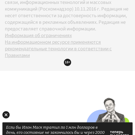
связи, информационных технологий и массовых
коммуникаций (Роскомнадзор) 10.11.2016 г. Редакция не
несет ответственности за достоверность информации,
содержащейся в рекламных объявлениях. Редакция не
предоставляет справочной информации.
Информация об ограничениях
На информационном ресурсе применяются
рекомендательные технологии в соответствии с
Правилами
18+
Если бы Илон Маск тратил по 1 млн долларов в
день, его состояние не закончилось бы и через 2000