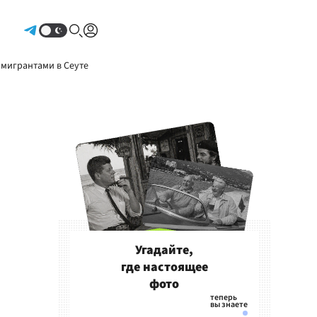
Авторизоваться
 мигрантами в Сеуте
Угадайте,
где настоящее
фото