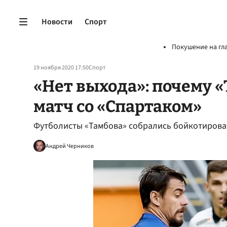
Новости
Спорт
Покушение на гл
19 ноября 2020 17:50
Спорт
«Нет выхода»: почему 
матч со «Спартаком»
Футболисты «Тамбова» собрались бойкотироват
Андрей Черников