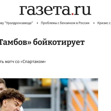
аву "Уралдронзавода"
Проблемы с бензином в России
Кризис с
«Тамбов» бойкотирует
ь матч со «Спартаком»