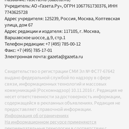
Учредитель:
АО «Газета.Ру»
, ОГРН 1067761730376, ИНН
7743625728
Адрес учредителя: 125239, Россия, Москва, Коптевская
улица, дом 67
Адрес редакции и издателя:
117105
, г.
Москва
,
Варшавское шоссе, д.9, стр.1
Телефон редакции:
+7 (495) 785-00-12
Факс:
+7 (495) 785-17-01
Электронная почта:
gazeta@gazeta.ru
Свидетельство о регистрации СМИ Эл № ФС77-67642
выдано федеральной службой по надзору в сфере
связи, информационных технологий и массовых
коммуникаций (Роскомнадзор) 10.11.2016 г. Редакция не
несет ответственности за достоверность информации,
содержащейся в рекламных объявлениях. Редакция не
предоставляет справочной информации.
Информация об ограничениях
На информационном ресурсе применяются
рекомендательные технологии в соответствии с