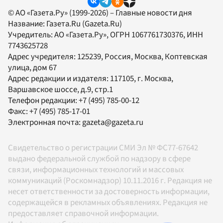
© АО «Газета.Ру» (1999-2026) – Главные новости дня
Название:
Газета.Ru
(Gazeta.Ru)
Учредитель:
АО «Газета.Ру»
, ОГРН 1067761730376, ИНН
7743625728
Адрес учредителя: 125239, Россия, Москва, Коптевская
улица, дом 67
Адрес редакции и издателя:
117105
, г.
Москва
,
Варшавское шоссе, д.9, стр.1
Телефон редакции:
+7 (495) 785-00-12
Факс:
+7 (495) 785-17-01
Электронная почта:
gazeta@gazeta.ru
Свидетельство о регистрации СМИ Эл № ФС77-67642
выдано федеральной службой по надзору в сфере
связи, информационных технологий и массовых
коммуникаций (Роскомнадзор) 10.11.2016 г. Редакция не
несет ответственности за достоверность информации,
содержащейся в рекламных объявлениях. Редакция не
предоставляет справочной информации.