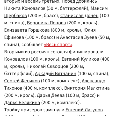
вторых и восемь третьих. Побед добились
Никита Коновалов
(50 м, баттерфляй),
Максим
Щербаков
(200 м, брасс),
Станислав Донец
(100
м, спина),
Вероника Попова
(200 м, кроль),
Елизавета Горшкова
(800 м, кроль),
Юлия
Ефимова
(100 м, брасс) и
Анастасия Зуева
(50 м,
спина), сообщает
«Весь спорт»
.
Вторыми из россиян сегодня финишировали
Коновалов (100 м, кроль),
Евгений Куликов
(400
м, кроль),
Николай Скворцов
(200 м,
баттерфляй),
Аркадий Вятчанин
(100 м, спина),
Сергей Фесиков
(100 м, комплекс),
Александр
Тихонов
(400 м, комплекс), Виктория Малютина
(200 м, кроль),
Дарья Деева
(100 м, брасс) и
Дарья Белякина
(200 м, комплекс).
Тройку призеров замкнули
Евгений Лагунов