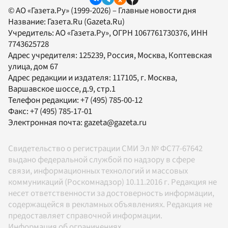
© АО «Газета.Ру» (1999-2026) – Главные новости дня
Название:
Газета.Ru
(Gazeta.Ru)
Учредитель:
АО «Газета.Ру»
, ОГРН 1067761730376, ИНН
7743625728
Адрес учредителя: 125239, Россия, Москва, Коптевская
улица, дом 67
Адрес редакции и издателя:
117105
, г.
Москва
,
Варшавское шоссе, д.9, стр.1
Телефон редакции:
+7 (495) 785-00-12
Факс:
+7 (495) 785-17-01
Электронная почта:
gazeta@gazeta.ru
Свидетельство о регистрации СМИ Эл № ФС77-67642
выдано федеральной службой по надзору в сфере
связи, информационных технологий и массовых
коммуникаций (Роскомнадзор) 10.11.2016 г. Редакция не
несет ответственности за достоверность информации,
содержащейся в рекламных объявлениях. Редакция не
предоставляет справочной информации.
Информация об ограничениях