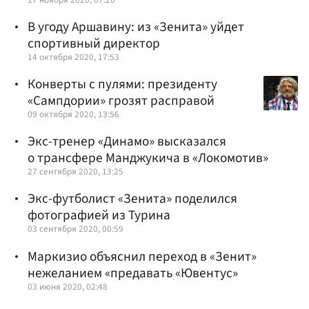
В угоду Аршавину: из «Зенита» уйдет
спортивный директор
14 октября 2020, 17:53
Конверты с пулями: президенту
«Сампдории» грозят расправой
09 октября 2020, 13:56
Экс-тренер «Динамо» высказался
о трансфере Манджукича в «Локомотив»
27 сентября 2020, 13:25
Экс-футболист «Зенита» поделился
фотографией из Турина
03 сентября 2020, 00:59
Маркизио объяснил переход в «Зенит»
нежеланием «предавать «Ювентус»
03 июня 2020, 02:48