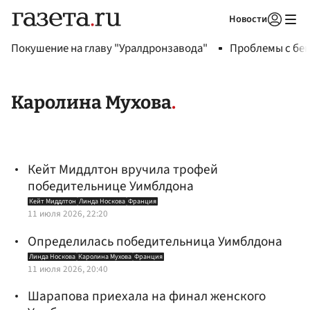
Новости
Авторизоваться
Покушение на главу "Уралдронзавода"
Проблемы с бен
Каролина Мухова
Кейт Миддлтон вручила трофей
победительнице Уимблдона
Кейт Миддлтон
Линда Носкова
Франция
11 июля 2026, 22:20
Определилась победительница Уимблдона
Линда Носкова
Каролина Мухова
Франция
11 июля 2026, 20:40
Шарапова приехала на финал женского