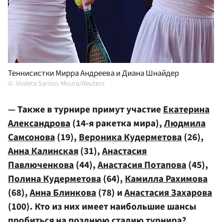
Теннисистки Мирра Андреева и Диана Шнайдер
Violeta Santos Moura/Reuters
— Также в турнире примут участие
Екатерина
Александрова
(14-я ракетка мира),
Людмила
Самсонова
(19),
Вероника Кудерметова
(26),
Анна Калинская
(31),
Анастасия
Павлюченкова
(44),
Анастасия Потапова
(45),
Полина Кудерметова
(64),
Камилла Рахимова
(68),
Анна Блинкова
(78) и
Анастасия Захарова
(100). Кто из них имеет наибольшие шансы
пробиться на позднюю стадию турнира?