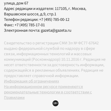
улица, дом 67
Адрес редакции и издателя:
117105
, г.
Москва
,
Варшавское шоссе, д.9, стр.1
Телефон редакции:
+7 (495) 785-00-12
Факс:
+7 (495) 785-17-01
Электронная почта:
gazeta@gazeta.ru
Свидетельство о регистрации СМИ Эл № ФС77-67642
выдано федеральной службой по надзору в сфере
связи, информационных технологий и массовых
коммуникаций (Роскомнадзор) 10.11.2016 г. Редакция не
несет ответственности за достоверность информации,
содержащейся в рекламных объявлениях. Редакция не
предоставляет справочной информации.
Информация об ограничениях
На информационном ресурсе применяются
рекомендательные технологии в соответствии с
Правилами
18+