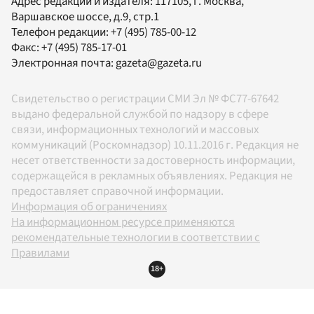
Адрес редакции и издателя:
117105
, г.
Москва
,
Варшавское шоссе, д.9, стр.1
Телефон редакции:
+7 (495) 785-00-12
Факс:
+7 (495) 785-17-01
Электронная почта:
gazeta@gazeta.ru
Свидетельство о регистрации СМИ Эл № ФС77-67642
выдано федеральной службой по надзору в сфере
связи, информационных технологий и массовых
коммуникаций (Роскомнадзор) 10.11.2016 г. Редакция не
несет ответственности за достоверность информации,
содержащейся в рекламных объявлениях. Редакция не
предоставляет справочной информации.
Информация об ограничениях
На информационном ресурсе применяются
рекомендательные технологии в соответствии с
Правилами
18+