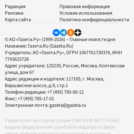
Редакция
Правовая информация
Реклама
Условия использования
Карта сайта
Политика конфиденциальности
© АО «Газета.Ру» (1999-2026) – Главные новости дня
Название:
Газета.Ru
(Gazeta.Ru)
Учредитель:
АО «Газета.Ру»
, ОГРН 1067761730376, ИНН
7743625728
Адрес учредителя: 125239, Россия, Москва, Коптевская
улица, дом 67
Адрес редакции и издателя:
117105
, г.
Москва
,
Варшавское шоссе, д.9, стр.1
Телефон редакции:
+7 (495) 785-00-12
Факс:
+7 (495) 785-17-01
Электронная почта:
gazeta@gazeta.ru
Свидетельство о регистрации СМИ Эл № ФС77-67642
выдано федеральной службой по надзору в сфере
связи, информационных технологий и массовых