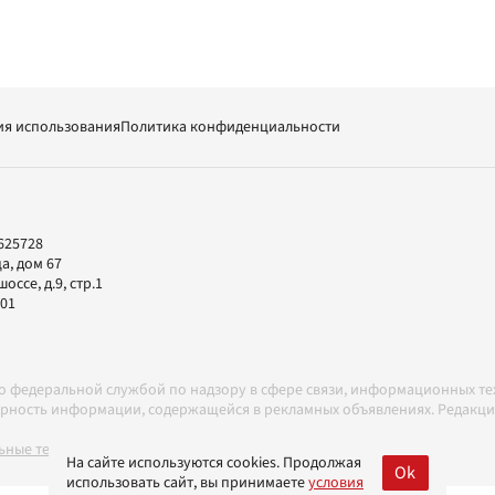
ия использования
Политика конфиденциальности
625728
а, дом 67
ссе, д.9, стр.1
-01
но федеральной службой по надзору в сфере связи, информационных т
товерность информации, содержащейся в рекламных объявлениях. Редак
ные технологии в соответствии с Правилами
На сайте используются cookies. Продолжая
Ok
использовать сайт, вы принимаете
условия