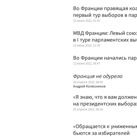
Во Франции правящая коа
первый тур выборов в па
13 июня 2022, 01:52
МВД Франции: Левый сою
в I туре парламентских в
12 июня 2022, 21:43
Во Франции начались па
12 июня 2022, 09:47
Франция не одурела
26 апреля 2022, 08:09
Андрей Колесников
«Я знаю, что я вам долже
на президентских выбора
25 апреля 2022, 00:18
«Обращается к униженным
бьются за избирателей