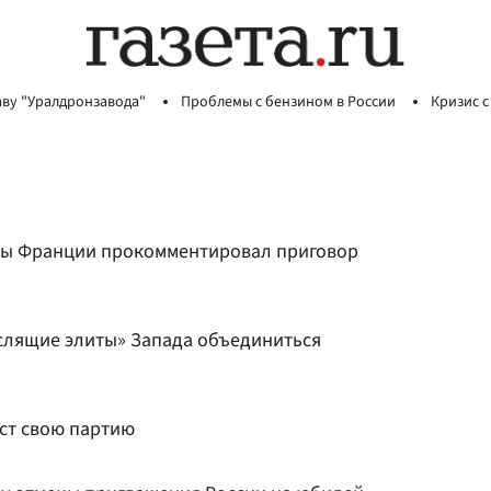
аву "Уралдронзавода"
Проблемы с бензином в России
Кризис с
ты Франции прокомментировал приговор
слящие элиты» Запада объединиться
ст свою партию