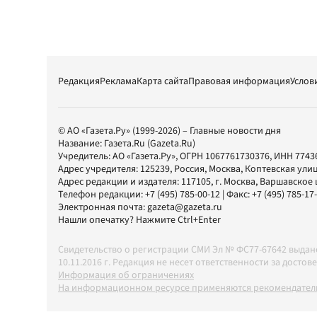
Редакция
Реклама
Карта сайта
Правовая информация
Услов
© АО «Газета.Ру» (1999-2026) – Главные новости дня
Название:
Газета.Ru
(Gazeta.Ru)
Учредитель:
АО «Газета.Ру»
, ОГРН 1067761730376, ИНН 7743
Адрес учредителя: 125239, Россия, Москва, Коптевская улиц
Адрес редакции и издателя:
117105
, г.
Москва
,
Варшавское шо
Телефон редакции:
+7 (495) 785-00-12
| Факс:
+7 (495) 785-17
Электронная почта:
gazeta@gazeta.ru
Нашли опечатку? Нажмите Ctrl+Enter
Свидетельство о регистрации СМИ Эл № ФС77-67642 выда
10.11.2016 г. Редакция не несет ответственности за дос
Информация об ограничениях
На информационном ресурсе применяются рекомендатель