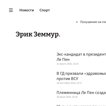
Новости
Спорт
Покушение на гл
Эрик Земмур
Экс-кандидат в президен
Ле Пен
31 марта 2025, 15:29
В ГД призвали «здравомы
против ВСУ
14 сентября 2024, 10:17
Племянница Ле Пен созда
30 июня 2024, 16:30