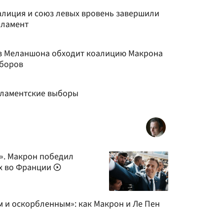
лиция и союз левых вровень завершили
рламент
з Меланшона обходит коалицию Макрона
ыборов
рламентские выборы
н». Макрон победил
х во Франции
 и оскорбленным»: как Макрон и Ле Пен