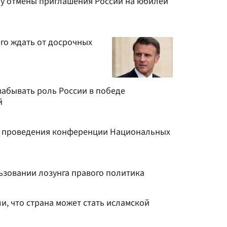
у отмены приглашения России на юбилей
его ждать от досрочных
забывать роль России в победе
й
т проведения конференции Национальных
ьзовании лозунга правого политика
, что страна может стать исламской