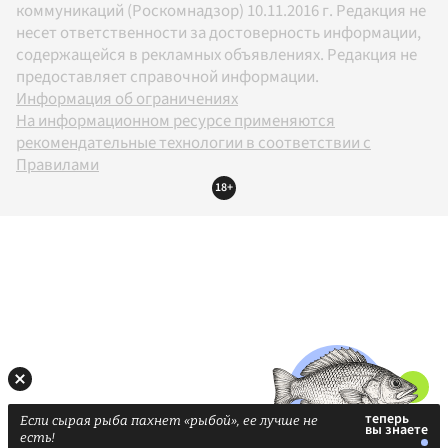
коммуникаций (Роскомнадзор) 10.11.2016 г. Редакция не
несет ответственности за достоверность информации,
содержащейся в рекламных объявлениях. Редакция не
предоставляет справочной информации.
Информация об ограничениях
На информационном ресурсе применяются
рекомендательные технологии в соответствии с
Правилами
18+
Если сырая рыба пахнет «рыбой», ее лучше не
есть!