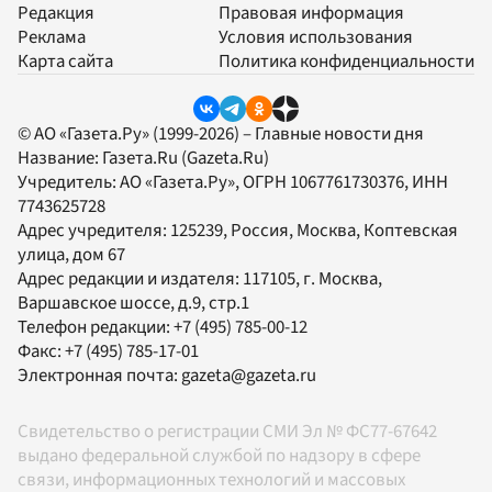
Редакция
Правовая информация
Реклама
Условия использования
Карта сайта
Политика конфиденциальности
© АО «Газета.Ру» (1999-2026) – Главные новости дня
Название:
Газета.Ru
(Gazeta.Ru)
Учредитель:
АО «Газета.Ру»
, ОГРН 1067761730376, ИНН
7743625728
Адрес учредителя: 125239, Россия, Москва, Коптевская
улица, дом 67
Адрес редакции и издателя:
117105
, г.
Москва
,
Варшавское шоссе, д.9, стр.1
Телефон редакции:
+7 (495) 785-00-12
Факс:
+7 (495) 785-17-01
Электронная почта:
gazeta@gazeta.ru
Свидетельство о регистрации СМИ Эл № ФС77-67642
выдано федеральной службой по надзору в сфере
связи, информационных технологий и массовых