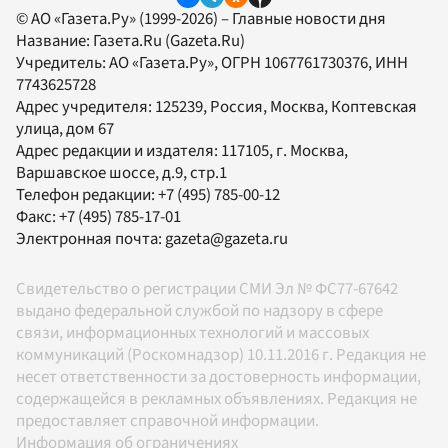
© АО «Газета.Ру» (1999-2026) – Главные новости дня
Название:
Газета.Ru
(Gazeta.Ru)
Учредитель:
АО «Газета.Ру»
, ОГРН 1067761730376, ИНН
7743625728
Адрес учредителя: 125239, Россия, Москва, Коптевская
улица, дом 67
Адрес редакции и издателя:
117105
, г.
Москва
,
Варшавское шоссе, д.9, стр.1
Телефон редакции:
+7 (495) 785-00-12
Факс:
+7 (495) 785-17-01
Электронная почта:
gazeta@gazeta.ru
Свидетельство о регистрации СМИ Эл № ФС77-67642
выдано федеральной службой по надзору в сфере
связи, информационных технологий и массовых
коммуникаций (Роскомнадзор) 10.11.2016 г. Редакция не
несет ответственности за достоверность информации,
содержащейся в рекламных объявлениях. Редакция не
предоставляет справочной информации.
Информация об ограничениях