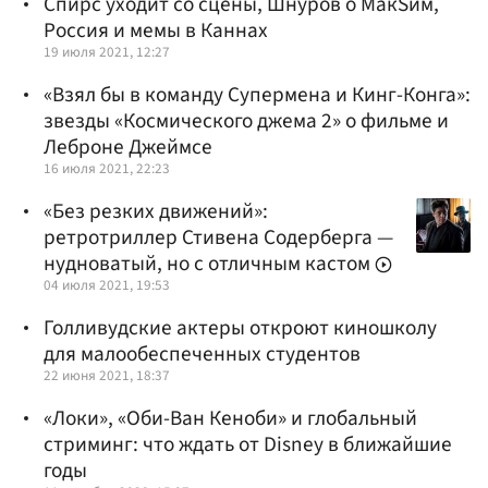
Спирс уходит со сцены, Шнуров о МакSим,
Россия и мемы в Каннах
19 июля 2021, 12:27
«Взял бы в команду Супермена и Кинг-Конга»:
звезды «Космического джема 2» о фильме и
Леброне Джеймсе
16 июля 2021, 22:23
«Без резких движений»:
ретротриллер Стивена Содерберга —
нудноватый, но с отличным кастом
04 июля 2021, 19:53
Голливудские актеры откроют киношколу
для малообеспеченных студентов
22 июня 2021, 18:37
«Локи», «Оби-Ван Кеноби» и глобальный
стриминг: что ждать от Disney в ближайшие
годы