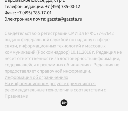
Варшавское шоссе, д.9, стр.1
Телефон редакции:
+7 (495) 785-00-12
Факс:
+7 (495) 785-17-01
Электронная почта:
gazeta@gazeta.ru
Свидетельство о регистрации СМИ Эл № ФС77-67642
выдано федеральной службой по надзору в сфере
связи, информационных технологий и массовых
коммуникаций (Роскомнадзор) 10.11.2016 г. Редакция не
несет ответственности за достоверность информации,
содержащейся в рекламных объявлениях. Редакция не
предоставляет справочной информации.
Информация об ограничениях
На информационном ресурсе применяются
рекомендательные технологии в соответствии с
Правилами
18+