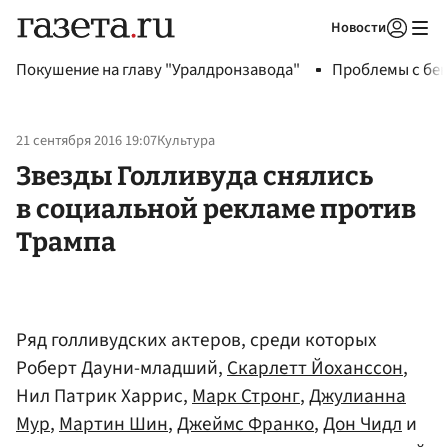
Новости
Авторизоваться
Покушение на главу "Уралдронзавода"
Проблемы с бен
21 сентября 2016 19:07
Культура
Звезды Голливуда снялись
в социальной рекламе против
Трампа
Ряд голливудских актеров, среди которых
Роберт Дауни-младший,
Скарлетт Йоханссон
,
Нил Патрик Харрис,
Марк Стронг
,
Джулианна
Мур
,
Мартин Шин
,
Джеймс Франко
,
Дон Чидл
и