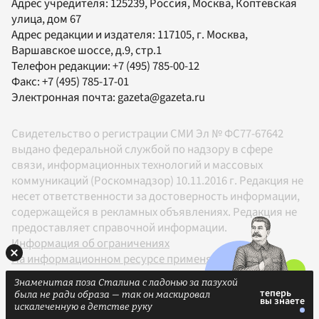
Адрес учредителя: 125239, Россия, Москва, Коптевская
улица, дом 67
Адрес редакции и издателя:
117105
, г.
Москва
,
Варшавское шоссе, д.9, стр.1
Телефон редакции:
+7 (495) 785-00-12
Факс:
+7 (495) 785-17-01
Электронная почта:
gazeta@gazeta.ru
Свидетельство о регистрации СМИ Эл № ФС77-67642
выдано федеральной службой по надзору в сфере
связи, информационных технологий и массовых
коммуникаций (Роскомнадзор) 10.11.2016 г. Редакция не
несет ответственности за достоверность информации,
содержащейся в рекламных объявлениях. Редакция не
предоставляет справочной информации.
Информация об ограничениях
На информационном ресурсе применяются
рекомендательные технологии в соответствии с
Знаменитая поза Сталина с ладонью за пазухой
Правилами
была не ради образа — так он маскировал
18+
искалеченную в детстве руку