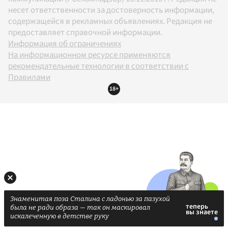
несет ответственности за достоверность информации,
содержащейся в рекламных объявлениях. Редакция не
предоставляет справочной информации.
Информация об ограничениях
На информационном ресурсе применяются
рекомендательные технологии в соответствии с
Правилами
18+
Знаменитая поза Сталина с ладонью за пазухой
была не ради образа — так он маскировал
искалеченную в детстве руку