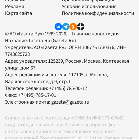
Реклама
Условия использования
Карта сайта
Политика конфиденциальности
© АО «Газета.Ру» (1999-2026) – Главные новости дня
Название:
Газета.Ru
(Gazeta.Ru)
Учредитель:
АО «Газета.Ру»
, ОГРН 1067761730376, ИНН
7743625728
Адрес учредителя: 125239, Россия, Москва, Коптевская
улица, дом 67
Адрес редакции и издателя:
117105
, г.
Москва
,
Варшавское шоссе, д.9, стр.1
Телефон редакции:
+7 (495) 785-00-12
Факс:
+7 (495) 785-17-01
Электронная почта:
gazeta@gazeta.ru
Свидетельство о регистрации СМИ Эл № ФС77-67642
выдано федеральной службой по надзору в сфере
связи, информационных технологий и массовых
коммуникаций (Роскомнадзор) 10.11.2016 г. Редакция не