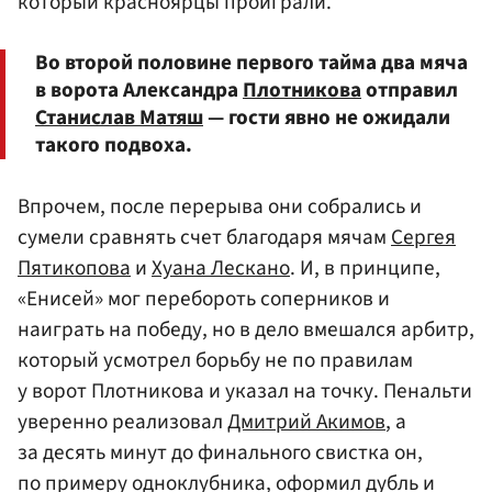
который красноярцы проиграли.
Во второй половине первого тайма два мяча
в ворота Александра
Плотникова
отправил
Станислав Матяш
— гости явно не ожидали
такого подвоха.
Впрочем, после перерыва они собрались и
сумели сравнять счет благодаря мячам
Сергея
Пятикопова
и
Хуана Лескано
. И, в принципе,
«Енисей» мог перебороть соперников и
наиграть на победу, но в дело вмешался арбитр,
который усмотрел борьбу не по правилам
у ворот Плотникова и указал на точку. Пенальти
уверенно реализовал
Дмитрий Акимов
, а
за десять минут до финального свистка он,
по примеру одноклубника, оформил дубль и