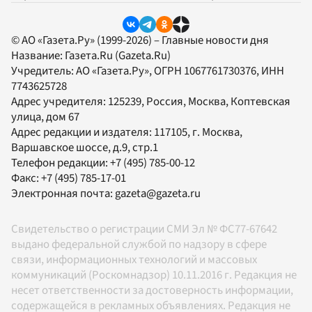
© АО «Газета.Ру» (1999-2026) – Главные новости дня
Название:
Газета.Ru
(Gazeta.Ru)
Учредитель:
АО «Газета.Ру»
, ОГРН 1067761730376, ИНН
7743625728
Адрес учредителя: 125239, Россия, Москва, Коптевская
улица, дом 67
Адрес редакции и издателя:
117105
, г.
Москва
,
Варшавское шоссе, д.9, стр.1
Телефон редакции:
+7 (495) 785-00-12
Факс:
+7 (495) 785-17-01
Электронная почта:
gazeta@gazeta.ru
Свидетельство о регистрации СМИ Эл № ФС77-67642
выдано федеральной службой по надзору в сфере
связи, информационных технологий и массовых
коммуникаций (Роскомнадзор) 10.11.2016 г. Редакция не
несет ответственности за достоверность информации,
содержащейся в рекламных объявлениях. Редакция не