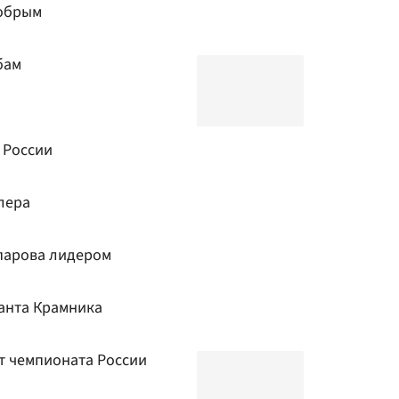
добрым
бам
 России
лера
парова лидером
анта Крамника
т чемпионата России