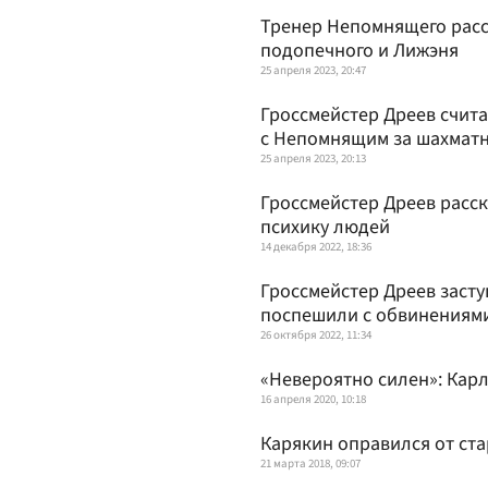
Тренер Непомнящего расск
подопечного и Лижэня
25 апреля 2023, 20:47
Гроссмейстер Дреев счита
с Непомнящим за шахмат
25 апреля 2023, 20:13
Гроссмейстер Дреев расск
психику людей
14 декабря 2022, 18:36
Гроссмейстер Дреев засту
поспешили с обвинениям
26 октября 2022, 11:34
«Невероятно силен»: Кар
16 апреля 2020, 10:18
Карякин оправился от ст
21 марта 2018, 09:07