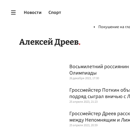
Новости
Спорт
Покушение на гл
Алексей Дреев
Восьмилетний россиянин 
Олимпиады
26 декабря 2023, 17:00
Гроссмейстер Поткин объ
подряд сыграл вничью с 
25 апреля 2023, 21:23
Гроссмейстер Дреев расск
между Непомнящим и Ли
25 апреля 2023, 20:59