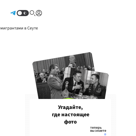
Авторизоваться
 мигрантами в Сеуте
Угадайте,
где настоящее
фото