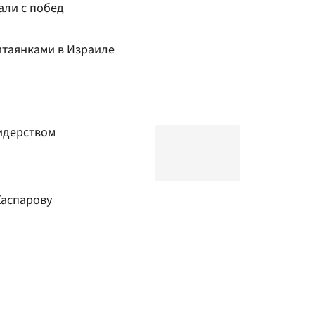
али с побед
итаянками в Израиле
лидерством
Каспарову