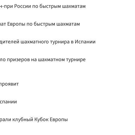
н-при России по быстрым шахматам
нат Европы по быстрым шахматам
едителей шахматного турнира в Испании
сло призеров на шахматном турнире
 проявит
Испании
рали клубный Кубок Европы