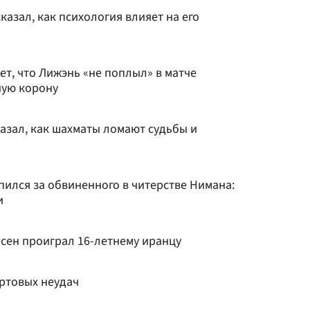
азал, как психология влияет на его
ет, что Лижэнь «не поплыл» в матче
ную корону
азал, как шахматы ломают судьбы и
пился за обвиненного в читерстве Нимана:
и
лсен проиграл 16-летнему иранцу
артовых неудач