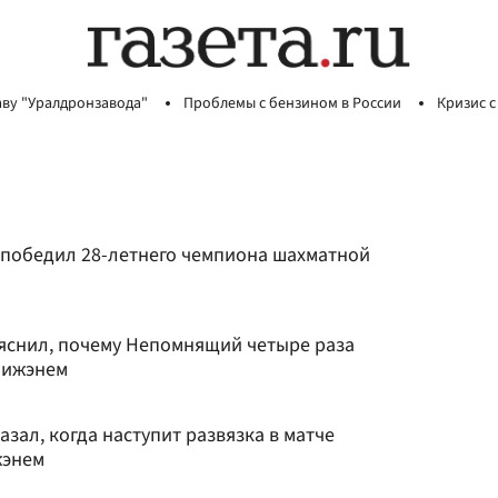
аву "Уралдронзавода"
Проблемы с бензином в России
Кризис с
победил 28-летнего чемпиона шахматной
яснил, почему Непомнящий четыре раза
Лижэнем
азал, когда наступит развязка в матче
жэнем