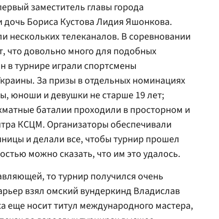
первый заместитель главы города
 дочь Бориса Кустова Лидия Яшонкова.
и нескольких телеканалов. В соревновании
т, что довольно много для подобных
н в турнире играли спортсмены
 Украины. За призы в отдельных номинациях
, юноши и девушки не старше 19 лет;
хматные баталии проходили в просторном и
нтра КСЦМ. Организаторы обеспечивали
иницы и делали все, чтобы турнир прошел
остью можно сказать, что им это удалось.
авляющей, то турнир получился очень
карьер взял омский вундеркинд Владислав
ка еще носит титул международного мастера,