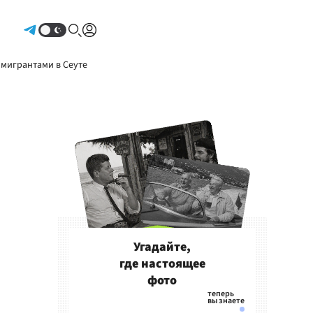
Авторизоваться
 мигрантами в Сеуте
Угадайте,
где настоящее
фото