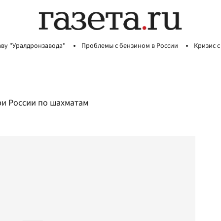
аву "Уралдронзавода"
Проблемы с бензином в России
Кризис с
ри России по шахматам