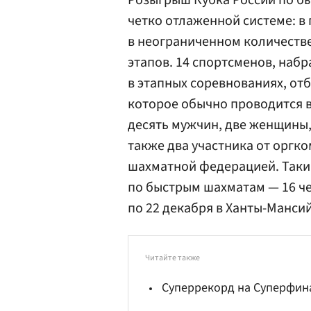
Розыгрыш Кубка России по б
четко отлаженной системе: в
в неограниченном количеств
этапов. 14 спортсменов, наб
в этапных соревнованиях, от
которое обычно проводится в
десять мужчин, две женщины,
также два участника от оргк
шахматной федерацией. Таким
по быстрым шахматам — 16 чел
по 22 декабря в Ханты-Мансий
Читайте также
Суперрекорд на Суперфин