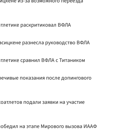
ицкене из-за возможного переезда
атлетике раскритиковал ВФЛА
асицкене разнесла руководство ВФЛА
атлетике сравнил ВФЛА с Титаником
ечивые показания после допингового
оатлетов подали заявки на участие
победил на этапе Мирового вызова ИААФ