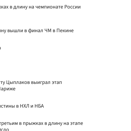
ках в длину на чемпионате России
ину вышли в финал ЧМ в Пекине
а
оту Цыплаков выиграл этап
Париже
истины в НХЛ и НБА
третьим в прыжках в длину на этапе
Осло