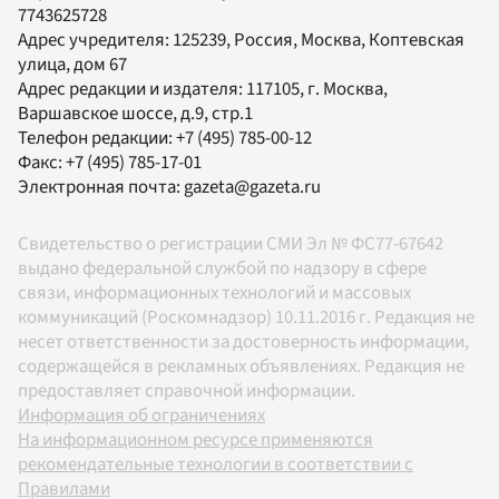
7743625728
Адрес учредителя: 125239, Россия, Москва, Коптевская
улица, дом 67
Адрес редакции и издателя:
117105
, г.
Москва
,
Варшавское шоссе, д.9, стр.1
Телефон редакции:
+7 (495) 785-00-12
Факс:
+7 (495) 785-17-01
Электронная почта:
gazeta@gazeta.ru
Свидетельство о регистрации СМИ Эл № ФС77-67642
выдано федеральной службой по надзору в сфере
связи, информационных технологий и массовых
коммуникаций (Роскомнадзор) 10.11.2016 г. Редакция не
несет ответственности за достоверность информации,
содержащейся в рекламных объявлениях. Редакция не
предоставляет справочной информации.
Информация об ограничениях
На информационном ресурсе применяются
рекомендательные технологии в соответствии с
Правилами