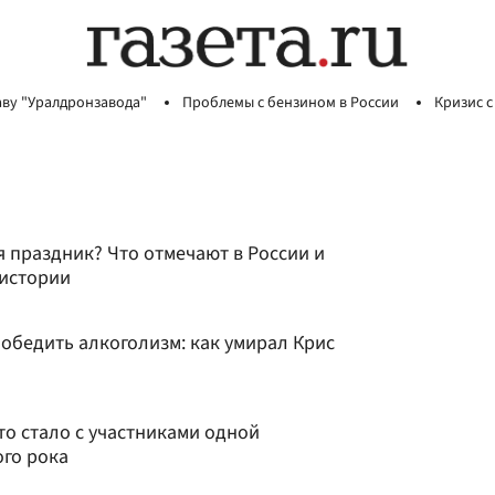
аву "Уралдронзавода"
Проблемы с бензином в России
Кризис с
я праздник? Что отмечают в России и
 истории
 победить алкоголизм: как умирал Крис
то стало с участниками одной
ого рока