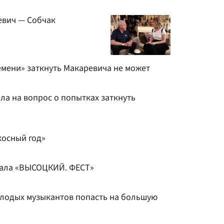
евич — Собчак
емени» заткнуть Макаревича не может
ла на вопрос о попытках заткнуть
косный год»
нала «ВЫСОЦКИЙ. ФЕСТ»
лодых музыкантов попасть на большую