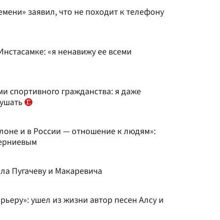
мени» заявил, что не походит к телефону
нстасамке: «я ненавижу ее всеми
ми спортивного гражданства: я даже
лушать
лоне и в России — отношение к людям»:
берниевым
ла Пугачеву и Макаревича
рьеру»: ушел из жизни автор песен Алсу и