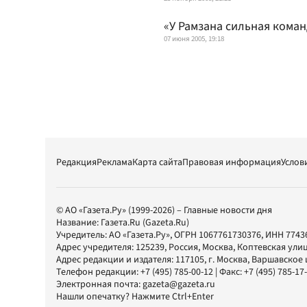
«У Рамзана сильная коман
07 июня 2005, 19:18
Редакция
Реклама
Карта сайта
Правовая информация
Услов
© АО «Газета.Ру» (1999-2026) – Главные новости дня
Название:
Газета.Ru
(Gazeta.Ru)
Учредитель:
АО «Газета.Ру»
, ОГРН 1067761730376, ИНН 7743
Адрес учредителя: 125239, Россия, Москва, Коптевская улиц
Адрес редакции и издателя:
117105
, г.
Москва
,
Варшавское шо
Телефон редакции:
+7 (495) 785-00-12
| Факс:
+7 (495) 785-17
Электронная почта:
gazeta@gazeta.ru
Нашли опечатку? Нажмите Ctrl+Enter