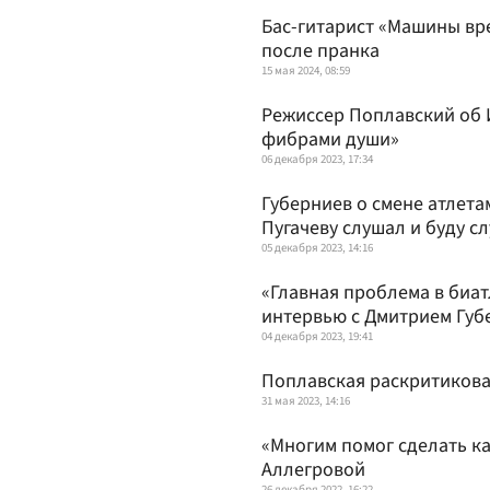
Бас-гитарист «Машины вре
после пранка
15 мая 2024, 08:59
Режиссер Поплавский об И
фибрами души»
06 декабря 2023, 17:34
Губерниев о смене атлета
Пугачеву слушал и буду с
05 декабря 2023, 14:16
«Главная проблема в биат
интервью с Дмитрием Гу
04 декабря 2023, 19:41
Поплавская раскритикова
31 мая 2023, 14:16
«Многим помог сделать ка
Аллегровой
26 декабря 2022, 16:22