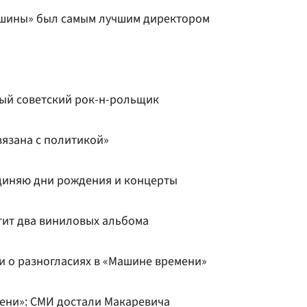
ашины» был самым лучшим директором
вый советский рок-н-рольщик
вязана с политикой»
единяю дни рождения и концерты
тит два виниловых альбома
 о разногласиях в «Машине времени»
ени»: СМИ достали Макаревича