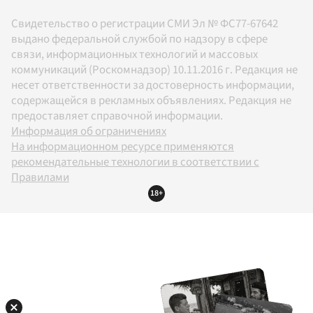
Свидетельство о регистрации СМИ Эл № ФС77-67642
выдано федеральной службой по надзору в сфере
связи, информационных технологий и массовых
коммуникаций (Роскомнадзор) 10.11.2016 г. Редакция не
несет ответственности за достоверность информации,
содержащейся в рекламных объявлениях. Редакция не
предоставляет справочной информации.
Информация об ограничениях
На информационном ресурсе применяются
рекомендательные технологии в соответствии с
Правилами
18+