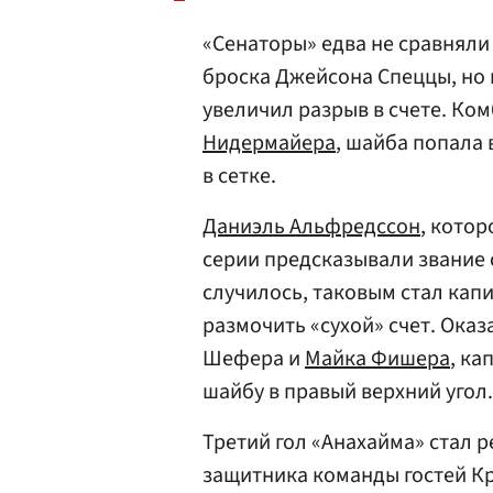
«Сенаторы» едва не сравняли
броска Джейсона Спеццы, но 
увеличил разрыв в счете. К
Нидермайера
, шайба попала 
в сетке.
Даниэль Альфредссон
, кото
серии предсказывали звание с
случилось, таковым стал кап
размочить «сухой» счет. Ока
Шефера и
Майка Фишера
, ка
шайбу в правый верхний угол.
Третий гол «Анахайма» стал 
защитника команды гостей К