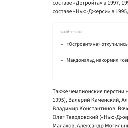
составе «Детройта» в 1997, 199
составе «Нью-Джерси» в 1995, 2
Читайте также
«Островитяне» откупились
Макдональд накормил «се
Также чемпионские перстни 
1995),
Валерий Каменский
,
Ал
Владимир Константинов
,
Вяч
Олег Твердовский
(«Нью-Джерс
Малахов
,
Александр Могильн