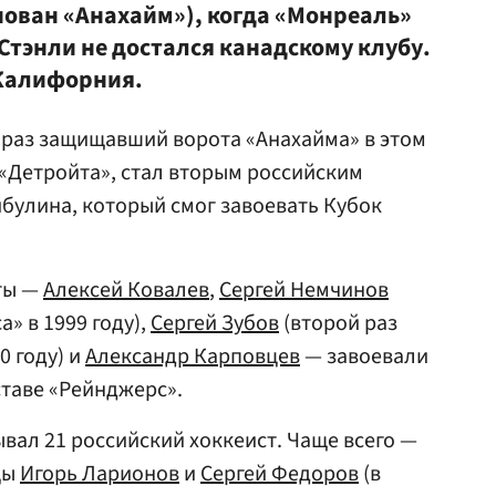
нован «Анахайм»), когда «Монреаль»
Стэнли не достался канадскому клубу.
 Калифорния.
 раз защищавший ворота «Анахайма» в этом
 «Детройта», стал вторым российским
булина, который смог завоевать Кубок
ты —
Алексей Ковалев
,
Сергей Немчинов
а» в 1999 году),
Сергей Зубов
(второй раз
0 году) и
Александр Карповцев
— завоевали
оставе «Рейнджерс».
вал 21 российский хоккеист. Чаще всего —
цы
Игорь Ларионов
и
Сергей Федоров
(в