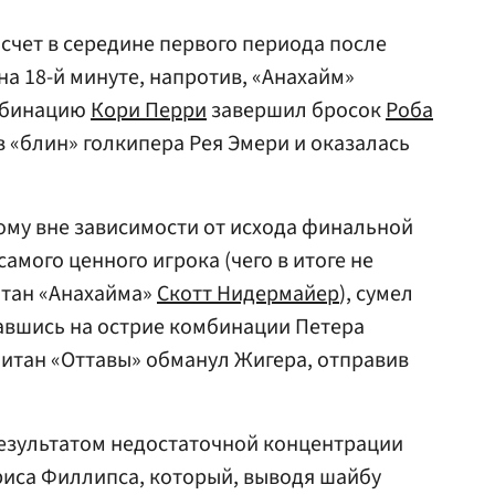
 счет в середине первого периода после
на 18-й минуте, напротив, «Анахайм»
омбинацию
Кори Перри
завершил бросок
Роба
в «блин» голкипера Рея Эмери и оказалась
рому вне зависимости от исхода финальной
амого ценного игрока (чего в итоге не
итан «Анахайма»
Скотт Нидермайер
), сумел
завшись на острие комбинации Петера
питан «Оттавы» обманул Жигера, отправив
результатом недостаточной концентрации
риса Филлипса, который, выводя шайбу