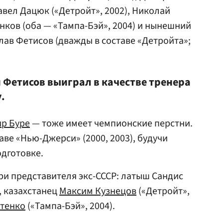
авел Дацюк
(«Детройт», 2002),
Николай
нков
(оба — «Тампа-Бэй», 2004) и нынешний
лав Фетисов
(дважды в составе «Детройта»;
 Фетисов выиграл в качестве тренера
.
р Буре
— тоже имеет чемпионские перстни.
аве «Нью-Джерси» (2000, 2003), будучи
дготовке.
ри представителя экс-СССР: латыш Сандис
, казахстанец
Максим Кузнецов
(«Детройт»,
отенко
(«Тампа-Бэй», 2004).