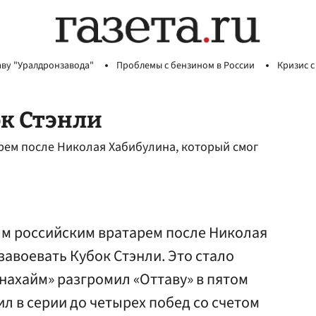
аву "Уралдронзавода"
Проблемы с бензином в России
Кризис с
к Стэнли
рем после Николая Хабибулина, который смог
ым российским вратарем после Николая
завоевать Кубок Стэнли. Это стало
Анахайм» разгромил «Оттаву» в пятом
ил в серии до четырех побед со счетом