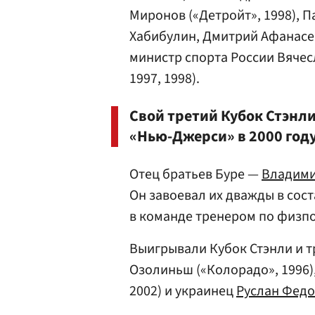
Миронов
(«Детройт», 1998),
П
Хабибулин
,
Дмитрий Афанасе
министр спорта России
Вячес
1997, 1998).
Свой третий Кубок Стэнли
«Нью-Джерси» в 2000 году
Отец братьев Буре —
Владими
Он завоевал их дважды в сост
в команде тренером по физпо
Выигрывали Кубок Стэнли и т
Озолиньш («Колорадо», 1996)
2002) и украинец
Руслан Фед