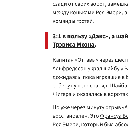
сзади от своих ворот, замеш
между коньками Рея Эмери, а
команды гостей.
3:1 в пользу «Дакс», а ша
Трэвиса Моэна
.
Капитан «Оттавы» через шесть
Альфредссон украл шайбу у Р
дожидаясь, пока игравшие в 
отберут у него снаряд. Шайб
Жигера и оказалась в воротах
Но уже через минуту отрыв «
восстановлен. Это
Франсуа Б
Рея Эмери, который был абсо