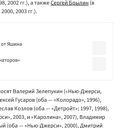
8, 2002 гг.), а также
Сергей Брылин
(в
000, 2003 гг.).
 от Яшина
наторов»
носят
Валерий Зелепукин
(«Нью-Джерси,
ексей Гусаров
(оба — «Колорадо», 1996),
еслав Козлов
(оба — «Детройт»; 1997, 1998),
и», 2003, и «Каролина», 2007),
Владимир
ый
(оба — «Нью-Джерси», 2000),
Дмитрий