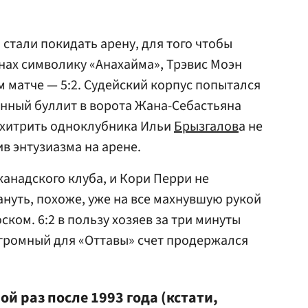
и стали покидать арену, для того чтобы
нах символику «Анахайма», Трэвис Моэн
м матче — 5:2. Судейский корпус попытался
анный буллит в ворота Жана-Себастьяна
ехитрить одноклубника Ильи
Брызгалов
а не
в энтузиазма на арене.
канадского клуба, и Кори Перри не
ануть, похоже, уже на все махнувшую рукой
ком. 6:2 в пользу хозяев за три минуты
згромный для «Оттавы» счет продержался
ой раз после 1993 года (кстати,