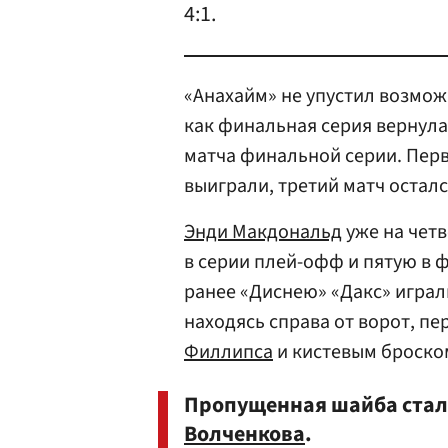
4:1.
«Анахайм» не упустил возможн
как финальная серия вернула
матча финальной серии. Перв
выиграли, третий матч осталс
Энди Макдональд
уже на чет
в серии плей-офф и пятую в
ранее «Диснею» «Дакс» играл
находясь справа от ворот, п
Филлипса
и кистевым броском
Пропущенная шайба стал
Волченкова
.