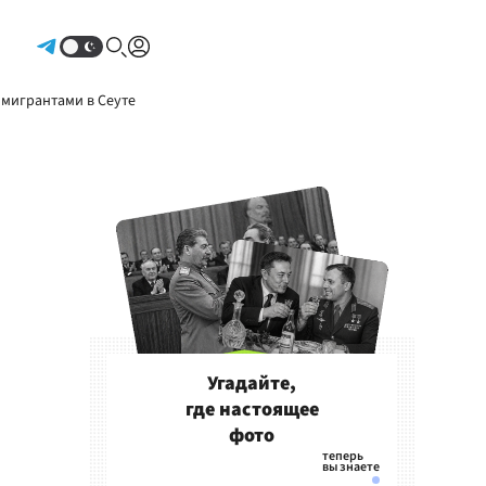
Авторизоваться
 мигрантами в Сеуте
Угадайте,
где настоящее
фото