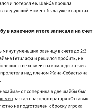
кался и потерял ее. Шайба прошла
 в следующий момент была уже в воротах
йбу в конечном итоге записали на счет
 минут уменьшил разницу в счете до 2:3.
айана Гетцлафа и решился пробить, не
большинстве хоккеисты команды хозяев
а пролетела над плечом Жана-Себастьяна
.
Анахайма» от соперника в две шайбы был
ошмен
застал врасплох вратаря «Оттавы»
лютно не подготовлен к броску игрока