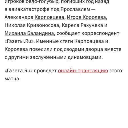
игроков бело-голубых, погибших год назад
в авиакатастрофе под Ярославлем —
Александра
Карповцева
,
Игоря Королева
,
Николая Кривоносова, Карела Рахунека и
Михаила Баландина
, сообщает корреспондент
«Газеты.Ru». Именные стяги Карповцева и
Королева повесили под сводами дворца вместе
с другими заслуженными динамовцами.
«Газета.Ru» проведет
онлайн-трансляцию
этого
матча.