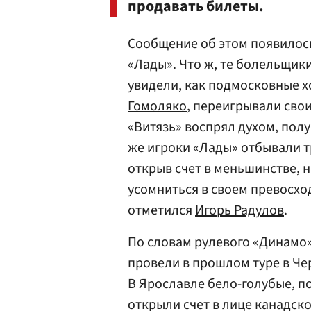
продавать билеты.
Сообщение об этом появилос
«Лады». Что ж, те болельщик
увидели, как подмосковные х
Гомоляко
, переигрывали сво
«Витязь» воспрял духом, пол
же игроки «Лады» отбывали тр
открыв счет в меньшинстве, н
усомниться в своем превосход
отметился
Игорь Радулов
.
По словам рулевого «Динамо
провели в прошлом туре в Че
В Ярославле бело-голубые, п
открыли счет в лице канадск