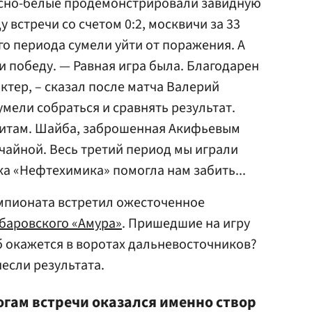
расно-белые продемонстрировали завидную
у встречи со счетом 0:2, москвичи за 33
го периода сумели уйти от поражения. А
и победу. — Равная игра была. Благодарен
ктер, – сказал после матча Валерий
сумели собраться и сравнять результат.
итам. Шайба, заброшенная Акифьевым
учайной. Весь третий период мы играли
а «Нефтехимика» помогла нам забить...
мпионата встретил ожесточенное
баровского «Амура»
. Пришедшие на игру
б окажется в воротах дальневосточников?
если результата.
тогам встречи оказался именно створ