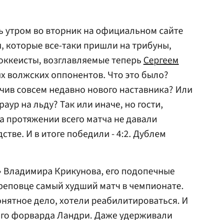
ь утром во вторник на официальном сайте
и, которые все-таки пришли на трибуны,
оккеисты, возглавляемые теперь
Сергеем
их волжских оппонентов. Что это было?
учив совсем недавно нового наставника? Или
аур на льду? Так или иначе, но гости,
а протяжении всего матча не давали
стве. И в итоге победили - 4:2. Дублем
» Владимира Крикунова, его подопечные
реповце самый худший матч в чемпионате.
онятное дело, хотели реабилитироваться. И
ого форварда Ландри. Даже удерживали