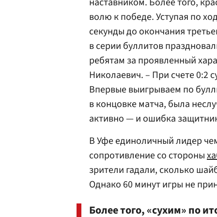
наставником. Более того, к
волю к победе. Уступая по ход
секунды до окончания третье
в серии буллитов праздновал
ребятам за проявленный хара
Николаевич. – При счете 0:2 
Впервые выигрываем по булл
в концовке матча, была несл
активно — и ошибка защитник
В Уфе единоличный лидер че
сопротивление со стороны
ха
зрители гадали, сколько шай
Однако 60 минут игры не прин
Более того, «сухим» по и