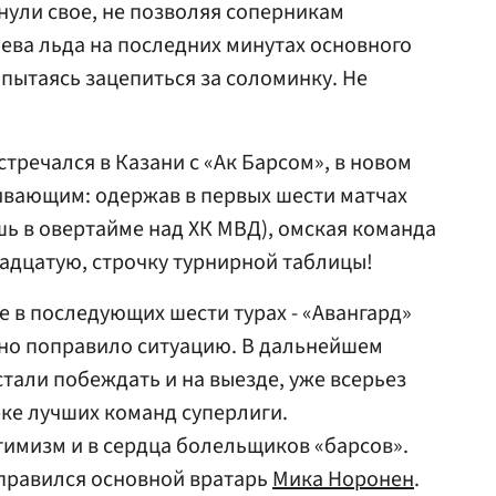
гнули свое, не позволяя соперникам
яева льда на последних минутах основного
 пытаясь зацепиться за соломинку. Не
стречался в Казани с «Ак Барсом», в новом
ивающим: одержав в первых шести матчах
ишь в овертайме над ХК МВД), омская команда
адцатую, строчку турнирной таблицы!
е в последующих шести турах - «Авангард»
етно поправило ситуацию. В дальнейшем
тали побеждать и на выезде, уже всерьез
рке лучших команд суперлиги.
имизм и в сердца болельщиков «барсов».
оправился основной вратарь
Мика Норонен
.