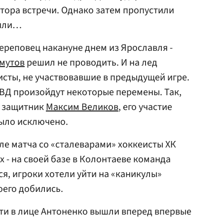
тора встречи. Однако затем пропустили
пили…
реповец накануне днем из Ярославля -
мутов
решил не проводить. И на лед
сты, не участвовавшие в предыдущей игре.
 МВД произойдут некоторые перемены. Так,
я защитник
Максим Великов
, его участие
ыло исключено.
ле матча со «сталеварами» хоккеисты ХК
 - на своей базе в Колонтаеве команда
ся, игроки хотели уйти на «каникулы»
оего добились.
сти в лице Антоненко вышли вперед впервые