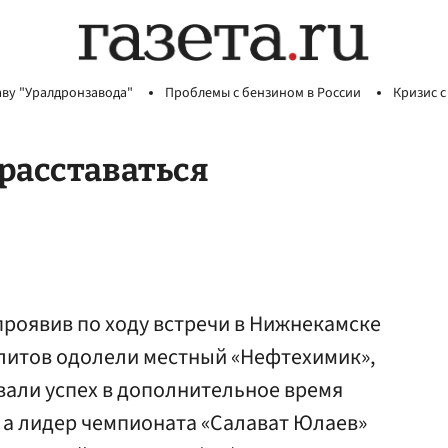
аву "Уралдронзавода"
Проблемы с бензином в России
Кризис с
 расставаться
проявив по ходу встречи в Нижнекамске
ллитов одолели местный «Нефтехимик»,
али успех в дополнительное время
), а лидер чемпионата «Салават Юлаев»