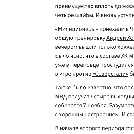
преимущество вплоть до эква
четыре шайбы. И вновь усту
«Милиционеры» приехали в Че
общую тренировку
Андрей Хо
вечером вышли только хоккеи
Было ясно, что в составе ХК
уже в Череповце простудилс
в игре против
«Северстали»
б
Также было известно, что пос
МВД получат четыре выходных
соберется 7 ноября. Разумеет
с хорошим настроением. И св
В начале второго периода го