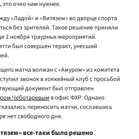
 это очко нам нужнее.
жду «Ладой» и «Витязем» во дворце спорта
ться без зрителей. Такое решение приняли
де 2 ноября траурных мероприятий.
ьятти был совершен теракт, унесший
ей.
щего матча волжан с «Амуром» из комитета
ступил звонок в хоккейный клуб с просьбой
ствующий документ был отправлен
дром Чеботаревым
в офис ФХР. Однако
тказались переносить матчи, сославшись
аре нет свободного дня.
Витязем» все-таки было решено