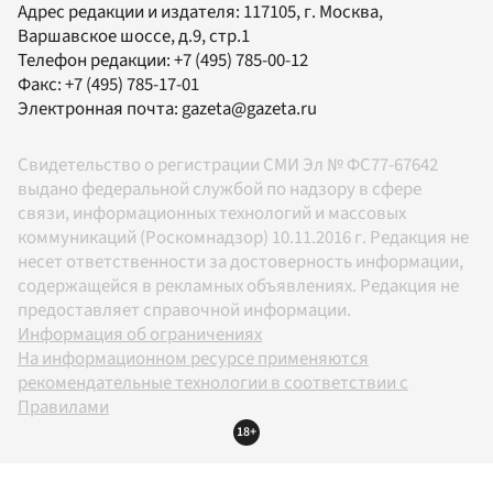
Адрес редакции и издателя:
117105
, г.
Москва
,
Варшавское шоссе, д.9, стр.1
Телефон редакции:
+7 (495) 785-00-12
Факс:
+7 (495) 785-17-01
Электронная почта:
gazeta@gazeta.ru
Свидетельство о регистрации СМИ Эл № ФС77-67642
выдано федеральной службой по надзору в сфере
связи, информационных технологий и массовых
коммуникаций (Роскомнадзор) 10.11.2016 г. Редакция не
несет ответственности за достоверность информации,
содержащейся в рекламных объявлениях. Редакция не
предоставляет справочной информации.
Информация об ограничениях
На информационном ресурсе применяются
рекомендательные технологии в соответствии с
Правилами
18+