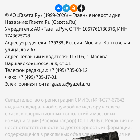
© АО «Газета.Ру» (1999-2026) – Главные новости дня
Название:
Газета.Ru
(Gazeta.Ru)
Учредитель:
АО «Газета.Ру»
, ОГРН 1067761730376, ИНН
7743625728
Адрес учредителя: 125239, Россия, Москва, Коптевская
улица, дом 67
Адрес редакции и издателя:
117105
, г.
Москва
,
Варшавское шоссе, д.9, стр.1
Телефон редакции:
+7 (495) 785-00-12
Факс:
+7 (495) 785-17-01
Электронная почта:
gazeta@gazeta.ru
Свидетельство о регистрации СМИ Эл № ФС77-67642
выдано федеральной службой по надзору в сфере
связи, информационных технологий и массовых
коммуникаций (Роскомнадзор) 10.11.2016 г. Редакция не
несет ответственности за достоверность информации,
содержащейся в рекламных объявлениях. Редакция не