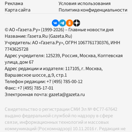
Реклама
Условия использования
Карта сайта
Политика конфиденциальности
© АО «Газета.Ру» (1999-2026) – Главные новости дня
Название:
Газета.Ru
(Gazeta.Ru)
Учредитель:
АО «Газета.Ру»
, ОГРН 1067761730376, ИНН
7743625728
Адрес учредителя: 125239, Россия, Москва, Коптевская
улица, дом 67
Адрес редакции и издателя:
117105
, г.
Москва
,
Варшавское шоссе, д.9, стр.1
Телефон редакции:
+7 (495) 785-00-12
Факс:
+7 (495) 785-17-01
Электронная почта:
gazeta@gazeta.ru
Свидетельство о регистрации СМИ Эл № ФС77-67642
выдано федеральной службой по надзору в сфере
связи, информационных технологий и массовых
коммуникаций (Роскомнадзор) 10.11.2016 г. Редакция не