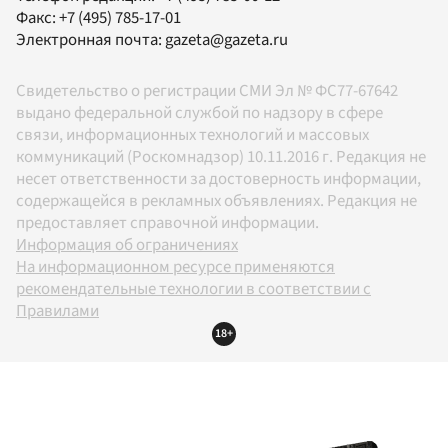
Факс:
+7 (495) 785-17-01
Электронная почта:
gazeta@gazeta.ru
Свидетельство о регистрации СМИ Эл № ФС77-67642
выдано федеральной службой по надзору в сфере
связи, информационных технологий и массовых
коммуникаций (Роскомнадзор) 10.11.2016 г. Редакция не
несет ответственности за достоверность информации,
содержащейся в рекламных объявлениях. Редакция не
предоставляет справочной информации.
Информация об ограничениях
На информационном ресурсе применяются
рекомендательные технологии в соответствии с
Правилами
18+