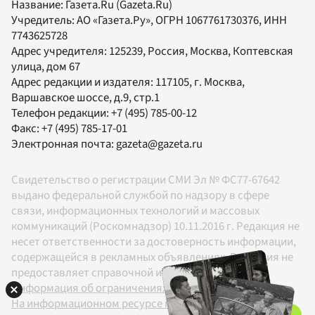
Название:
Газета.Ru
(Gazeta.Ru)
Учредитель:
АО «Газета.Ру»
, ОГРН 1067761730376, ИНН
7743625728
Адрес учредителя: 125239, Россия, Москва, Коптевская
улица, дом 67
Адрес редакции и издателя:
117105
, г.
Москва
,
Варшавское шоссе, д.9, стр.1
Телефон редакции:
+7 (495) 785-00-12
Факс:
+7 (495) 785-17-01
Электронная почта:
gazeta@gazeta.ru
Свидетельство о регистрации СМИ Эл № ФС77-67642
выдано федеральной службой по надзору в сфере
связи, информационных технологий и массовых
коммуникаций (Роскомнадзор) 10.11.2016 г. Редакция не
несет ответственности за достоверность информации,
содержащейся в рекламных объявлениях. Редакция не
предоставляет справочной информации.
Информация об ограничениях
На информационном ресурсе применяются