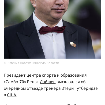
Евгения Новоженина/РИА Новости
Президент центра спорта и образования
«Самбо‑70» Ренат
Лайшев
высказался об
очередном отъезде тренера Этери
Тутберидзе
в
США
.