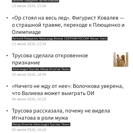
Евгений Плющенко
Артем Ковалев
13 июля 2026, 15:56
«Ор стоял на весь лед». Фигурист Ковалев —
о страшной травме, переходе к Плющенко и
Олимпиаде
Евгений Плющенко
Александр Волков
СБОРНАЯ РОССИИ
Милан
Омск
13 июля 2026, 12:39
Трусова сделала откровенное
признание
Александра Трусова
Макар Игнатов
Пекин
10 июля 2026, 18:49
«Ничего не жду от нее»: Волочкова уверена,
что Валиева может выиграть ОИ
06 июля 2026, 16:25
Трусова рассказала, почему не видела
Игнатова в роли мужа
Макар Игнатов
Александра Трусова
Пекин
05 июля 2026, 16:16