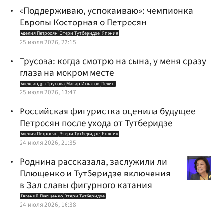
«Поддерживаю, успокаиваю»: чемпионка
Европы Косторная о Петросян
Аделия Петросян
Этери Тутберидзе
Япония
25 июля 2026, 22:15
Трусова: когда смотрю на сына, у меня сразу
глаза на мокром месте
Александра Трусова
Макар Игнатов
Пекин
25 июля 2026, 13:47
Российская фигуристка оценила будущее
Петросян после ухода от Тутберидзе
Аделия Петросян
Этери Тутберидзе
Япония
24 июля 2026, 21:35
Роднина рассказала, заслужили ли
Плющенко и Тутберидзе включения
в Зал славы фигурного катания
Евгений Плющенко
Этери Тутберидзе
24 июля 2026, 16:38