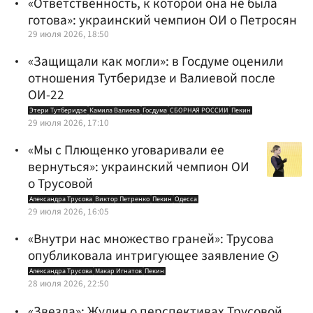
«Ответственность, к которой она не была
готова»: украинский чемпион ОИ о Петросян
29 июля 2026, 18:50
«Защищали как могли»: в Госдуме оценили
отношения Тутберидзе и Валиевой после
ОИ-22
Этери Тутберидзе
Камила Валиева
Госдума
СБОРНАЯ РОССИИ
Пекин
29 июля 2026, 17:10
«Мы с Плющенко уговаривали ее
вернуться»: украинский чемпион ОИ
о Трусовой
Александра Трусова
Виктор Петренко
Пекин
Одесса
29 июля 2026, 16:05
«Внутри нас множество граней»: Трусова
опубликовала интригующее заявление
Александра Трусова
Макар Игнатов
Пекин
28 июля 2026, 22:50
«Звезда»: Жулин о перспективах Трусовой