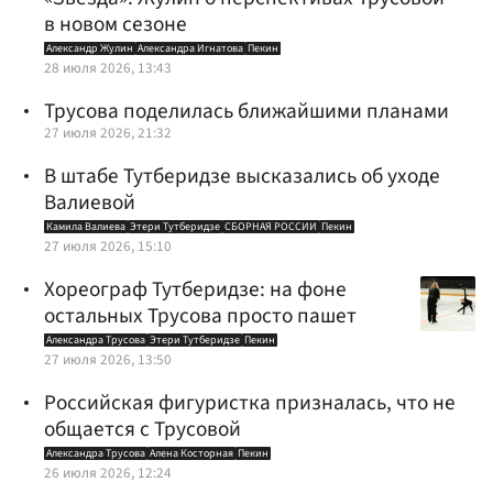
в новом сезоне
Александр Жулин
Александра Игнатова
Пекин
28 июля 2026, 13:43
Трусова поделилась ближайшими планами
27 июля 2026, 21:32
В штабе Тутберидзе высказались об уходе
Валиевой
Камила Валиева
Этери Тутберидзе
СБОРНАЯ РОССИИ
Пекин
27 июля 2026, 15:10
Хореограф Тутберидзе: на фоне
остальных Трусова просто пашет
Александра Трусова
Этери Тутберидзе
Пекин
27 июля 2026, 13:50
Российская фигуристка призналась, что не
общается с Трусовой
Александра Трусова
Алена Косторная
Пекин
26 июля 2026, 12:24