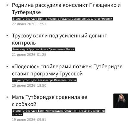
Роднина рассудила конфликт Плющенко и
Тутберидзе
Этери Тутберидзе
Ирина Роднина
Госдума
Соединенные Штаты Америки
22 июня 2026, 12:51
Трусову взяли под усиленный допинг-
контроль
Александра Трусова
Алиса Двоеглазова
Пекин
21 июня 2026, 01:25
«Поделюсь спойлерами позже»: Тутберидзе
ставит программу Трусовой
Этери Тутберидзе
Александра Игнатова
Пекин
20 июня 2026, 18:50
Мать Тутберидзе сравнила ее
с собакой
Этери Тутберидзе
Евгения Медведева
Соединенные Штаты Америки
Италия
19 июня 2026, 09:51