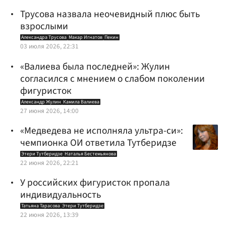
Трусова назвала неочевидный плюс быть
взрослыми
Александра Трусова
Макар Игнатов
Пекин
03 июля 2026, 22:31
«Валиева была последней»: Жулин
согласился с мнением о слабом поколении
фигуристок
Александр Жулин
Камила Валиева
27 июня 2026, 14:00
«Медведева не исполняла ультра-си»:
чемпионка ОИ ответила Тутберидзе
Этери Тутберидзе
Наталья Бестемьянова
22 июня 2026, 22:21
У российских фигуристок пропала
индивидуальность
Татьяна Тарасова
Этери Тутберидзе
22 июня 2026, 13:39