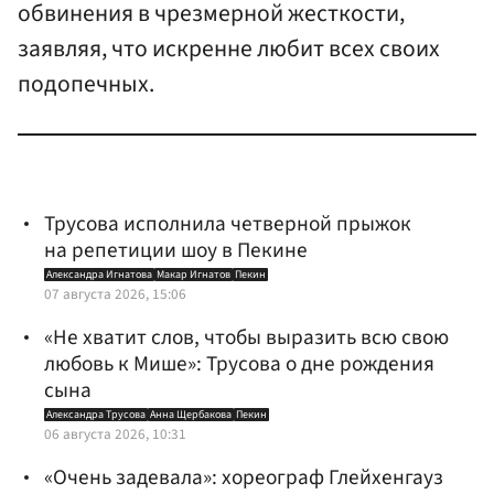
обвинения в чрезмерной жесткости,
заявляя, что искренне любит всех своих
подопечных.
Трусова исполнила четверной прыжок
на репетиции шоу в Пекине
Александра Игнатова
Макар Игнатов
Пекин
07 августа 2026, 15:06
«Не хватит слов, чтобы выразить всю свою
любовь к Мише»: Трусова о дне рождения
сына
Александра Трусова
Анна Щербакова
Пекин
06 августа 2026, 10:31
«Очень задевала»: хореограф Глейхенгауз