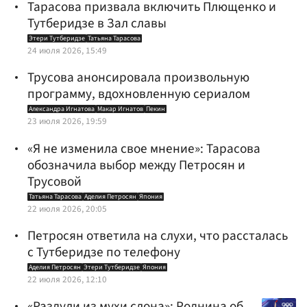
Тарасова призвала включить Плющенко и
Тутберидзе в Зал славы
Этери Тутберидзе
Татьяна Тарасова
24 июля 2026, 15:49
Трусова анонсировала произвольную
программу, вдохновленную сериалом
Александра Игнатова
Макар Игнатов
Пекин
23 июля 2026, 19:59
«Я не изменила свое мнение»: Тарасова
обозначила выбор между Петросян и
Трусовой
Татьяна Тарасова
Аделия Петросян
Япония
22 июля 2026, 20:05
Петросян ответила на слухи, что рассталась
с Тутберидзе по телефону
Аделия Петросян
Этери Тутберидзе
Япония
22 июля 2026, 12:10
«Раздули из мухи слона»: Роднина об