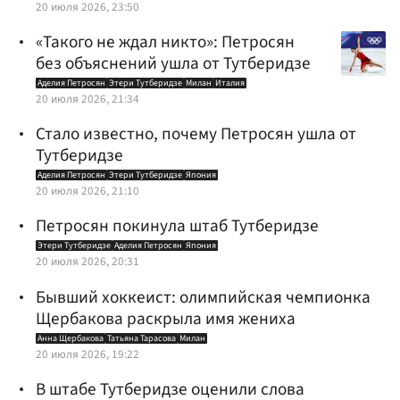
20 июля 2026, 23:50
«Такого не ждал никто»: Петросян
без объяснений ушла от Тутберидзе
Аделия Петросян
Этери Тутберидзе
Милан
Италия
20 июля 2026, 21:34
Стало известно, почему Петросян ушла от
Тутберидзе
Аделия Петросян
Этери Тутберидзе
Япония
20 июля 2026, 21:10
Петросян покинула штаб Тутберидзе
Этери Тутберидзе
Аделия Петросян
Япония
20 июля 2026, 20:31
Бывший хоккеист: олимпийская чемпионка
Щербакова раскрыла имя жениха
Анна Щербакова
Татьяна Тарасова
Милан
20 июля 2026, 19:22
В штабе Тутберидзе оценили слова