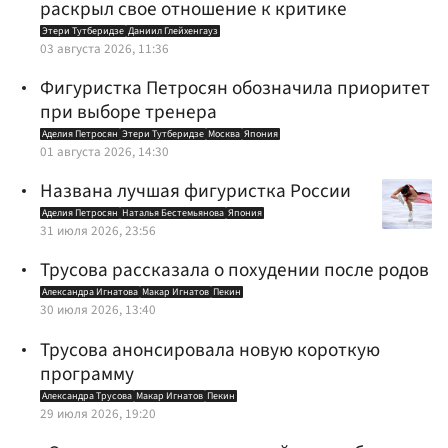
раскрыл свое отношение к критике
Этери Тутберидзе
Даниил Глейхенгауз
03 августа 2026, 11:36
Фигуристка Петросян обозначила приоритет
при выборе тренера
Аделия Петросян
Этери Тутберидзе
Москва
Япония
01 августа 2026, 14:30
Названа лучшая фигуристка России
Аделия Петросян
Наталья Бестемьянова
Япония
31 июля 2026, 23:56
Трусова рассказала о похудении после родов
Александра Игнатова
Макар Игнатов
Пекин
30 июля 2026, 13:40
Трусова анонсировала новую короткую
программу
Александра Трусова
Макар Игнатов
Пекин
29 июля 2026, 19:20