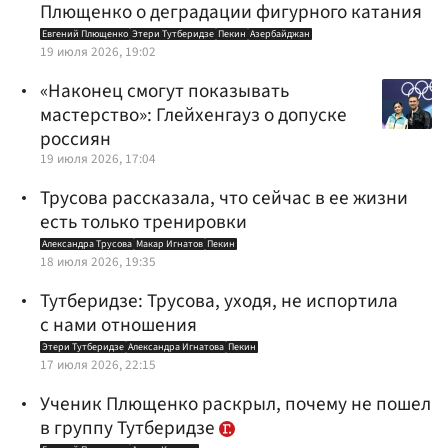
Плющенко о деградации фигурного катания
Евгений Плющенко
Этери Тутберидзе
Пекин
Азербайджан
19 июля 2026, 19:02
«Наконец смогут показывать
мастерство»: Глейхенгауз о допуске
россиян
19 июля 2026, 17:04
Трусова рассказала, что сейчас в ее жизни
есть только тренировки
Александра Трусова
Макар Игнатов
Пекин
18 июля 2026, 19:35
Тутберидзе: Трусова, уходя, не испортила
с нами отношения
Этери Тутберидзе
Александра Игнатова
Пекин
17 июля 2026, 22:15
Ученик Плющенко раскрыл, почему не пошел
в группу Тутберидзе