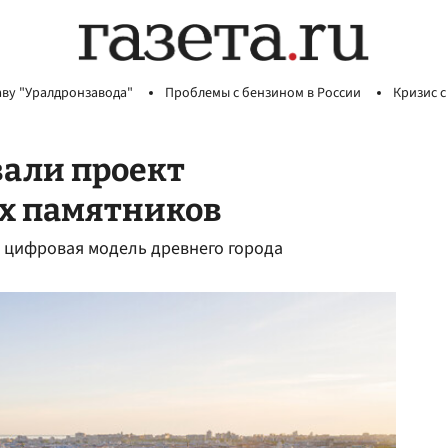
аву "Уралдронзавода"
Проблемы с бензином в России
Кризис с
вали проект
х памятников
е цифровая модель древнего города