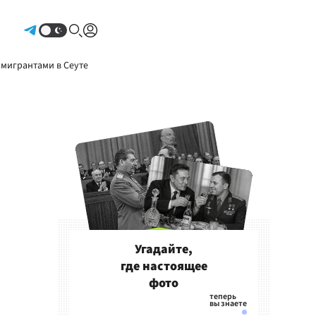
Авторизоваться
 мигрантами в Сеуте
Угадайте,
где настоящее
фото