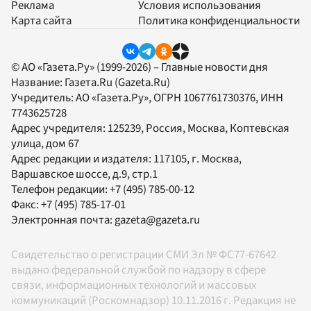
Реклама
Условия использования
Карта сайта
Политика конфиденциальности
© АО «Газета.Ру» (1999-2026) – Главные новости дня
Название:
Газета.Ru
(Gazeta.Ru)
Учредитель:
АО «Газета.Ру»
, ОГРН 1067761730376, ИНН
7743625728
Адрес учредителя: 125239, Россия, Москва, Коптевская
улица, дом 67
Адрес редакции и издателя:
117105
, г.
Москва
,
Варшавское шоссе, д.9, стр.1
Телефон редакции:
+7 (495) 785-00-12
Факс:
+7 (495) 785-17-01
Электронная почта:
gazeta@gazeta.ru
Свидетельство о регистрации СМИ Эл № ФС77-67642
выдано федеральной службой по надзору в сфере
связи, информационных технологий и массовых
коммуникаций (Роскомнадзор) 10.11.2016 г. Редакция не