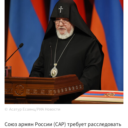
Асатур Есаянц/РИА Новости
Союз армян России (САР) требует расследовать