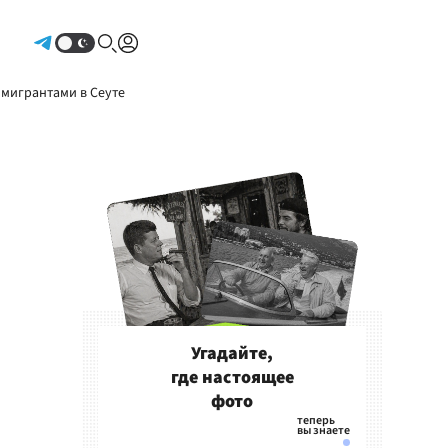
Авторизоваться
 мигрантами в Сеуте
Угадайте,
где настоящее
фото