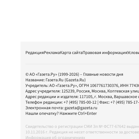
Редакция
Реклама
Карта сайта
Правовая информация
Услов
© АО «Газета.Ру» (1999-2026) – Главные новости дня
Название:
Газета.Ru
(Gazeta.Ru)
Учредитель:
АО «Газета.Ру»
, ОГРН 1067761730376, ИНН 7743
Адрес учредителя: 125239, Россия, Москва, Коптевская улиц
Адрес редакции и издателя:
117105
, г.
Москва
,
Варшавское шо
Телефон редакции:
+7 (495) 785-00-12
| Факс:
+7 (495) 785-17
Электронная почта:
gazeta@gazeta.ru
Нашли опечатку? Нажмите Ctrl+Enter
Свидетельство о регистрации СМИ Эл № ФС77-67642 выда
10.11.2016 г. Редакция не несет ответственности за дос
Информация об ограничениях