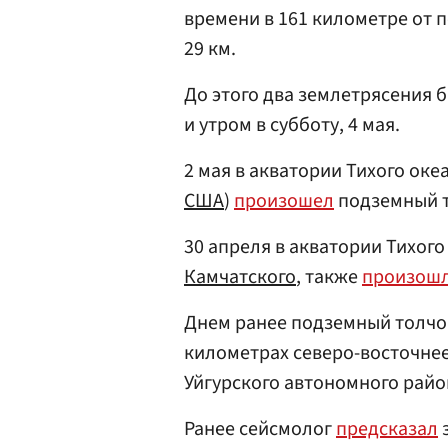
времени в 161 километре от п
29 км.
До этого два землетрясения 
и утром в субботу, 4 мая.
2 мая в акватории Тихого океа
США
)
произошел
подземный т
30 апреля в акватории Тихого 
Камчатского
, также
произош
Днем ранее подземный толчо
километрах северо-восточнее
Уйгурского автономного рай
Ранее сейсмолог
предсказал
з