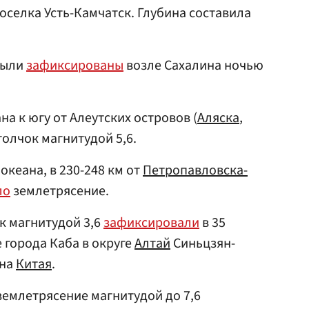
оселка Усть-Камчатск. Глубина составила
были
зафиксированы
возле Сахалина ночью
на к югу от Алеутских островов (
Аляска
,
олчок магнитудой 5,6.
океана, в 230-248 км от
Петропавловска-
ло
землетрясение.
к магнитудой 3,6
зафиксировали
в 35
 города Каба в округе
Алтай
Синьцзян-
она
Китая
.
емлетрясение магнитудой до 7,6