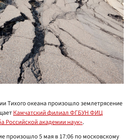
рии Тихого океана произошло землетрясение
бщает
Камчатский филиал ФГБУН ФИЦ
а Российской академии наук»
.
ие произошло 5 мая в 17:06 по московскому