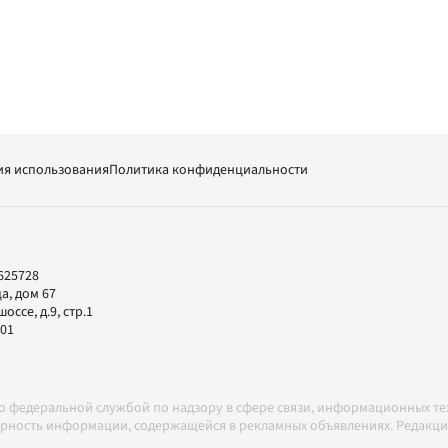
ия использования
Политика конфиденциальности
625728
а, дом 67
ссе, д.9, стр.1
-01
но федеральной службой по надзору в сфере связи, информационных т
товерность информации, содержащейся в рекламных объявлениях. Редак