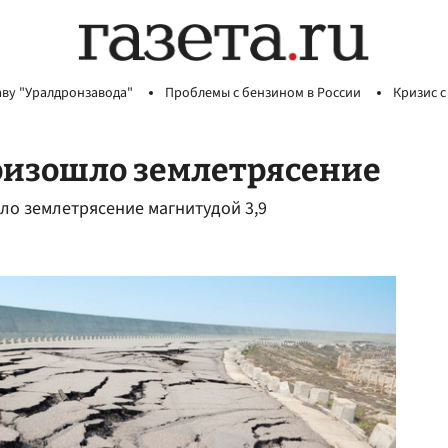
аву "Уралдронзавода"
Проблемы с бензином в России
Кризис с
оизошло землетрясение
ло землетрясение магнитудой 3,9