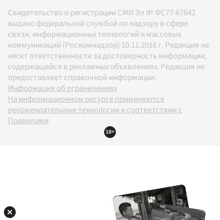
Свидетельство о регистрации СМИ Эл № ФС77-67642
выдано федеральной службой по надзору в сфере
связи, информационных технологий и массовых
коммуникаций (Роскомнадзор) 10.11.2016 г. Редакция не
несет ответственности за достоверность информации,
содержащейся в рекламных объявлениях. Редакция не
предоставляет справочной информации.
Информация об ограничениях
На информационном ресурсе применяются
рекомендательные технологии в соответствии с
Правилами
18+