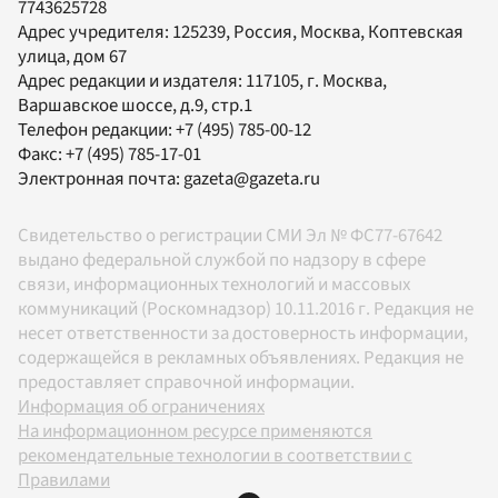
7743625728
Адрес учредителя: 125239, Россия, Москва, Коптевская
улица, дом 67
Адрес редакции и издателя:
117105
, г.
Москва
,
Варшавское шоссе, д.9, стр.1
Телефон редакции:
+7 (495) 785-00-12
Факс:
+7 (495) 785-17-01
Электронная почта:
gazeta@gazeta.ru
Свидетельство о регистрации СМИ Эл № ФС77-67642
выдано федеральной службой по надзору в сфере
связи, информационных технологий и массовых
коммуникаций (Роскомнадзор) 10.11.2016 г. Редакция не
несет ответственности за достоверность информации,
содержащейся в рекламных объявлениях. Редакция не
предоставляет справочной информации.
Информация об ограничениях
На информационном ресурсе применяются
рекомендательные технологии в соответствии с
Правилами