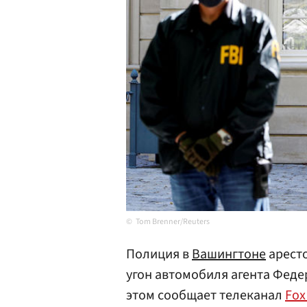
Tom Brenner/Reuters
Полиция в
Вашингтоне
аресто
угон автомобиля агента Феде
этом сообщает телеканал
Fox