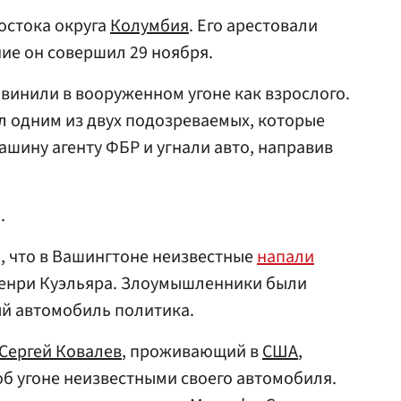
остока округа
Колумбия
. Его арестовали
ние он совершил 29 ноября.
бвинили в вооруженном угоне как взрослого.
л одним из двух подозреваемых, которые
шину агенту ФБР и угнали авто, направив
.
, что в Вашингтоне неизвестные
напали
Генри Куэльяра. Злоумышленники были
ый автомобиль политика.
Сергей Ковалев
, проживающий в
США
,
б угоне неизвестными своего автомобиля.