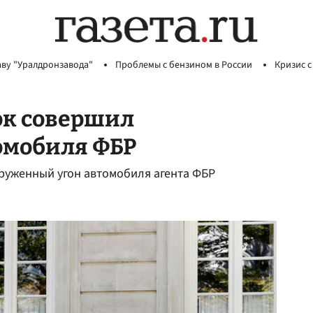
аву "Уралдронзавода"
Проблемы с бензином в России
Кризис с
ок совершил
омобиля ФБР
оруженный угон автомобиля агента ФБР