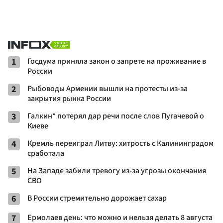
1
Госдума приняла закон о запрете на проживание в
России
2
Рыбоводы Армении вышли на протесты из-за
закрытия рынка России
3
Галкин* потерял дар речи после слов Пугачевой о
Киеве
4
Кремль переиграл Литву: хитрость с Калининградом
сработала
5
На Западе забили тревогу из-за угрозы окончания
СВО
6
В России стремительно дорожает сахар
7
Ермолаев день: что можно и нельзя делать 8 августа