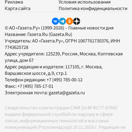
Реклама
Условия использования
Карта сайта
Политика конфиденциальности
© АО «Газета.Ру» (1999-2026) – Главные новости дня
Название:
Газета.Ru
(Gazeta.Ru)
Учредитель:
АО «Газета.Ру»
, ОГРН 1067761730376, ИНН
7743625728
Адрес учредителя: 125239, Россия, Москва, Коптевская
улица, дом 67
Адрес редакции и издателя:
117105
, г.
Москва
,
Варшавское шоссе, д.9, стр.1
Телефон редакции:
+7 (495) 785-00-12
Факс:
+7 (495) 785-17-01
Электронная почта:
gazeta@gazeta.ru
Свидетельство о регистрации СМИ Эл № ФС77-67642
выдано федеральной службой по надзору в сфере
связи, информационных технологий и массовых
коммуникаций (Роскомнадзор) 10.11.2016 г. Редакция не